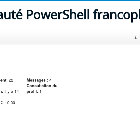
uté PowerShell franco
ent:
22
Messages :
4
Consultation du
n:
il y a 14
profil:
1
C +0:00
4